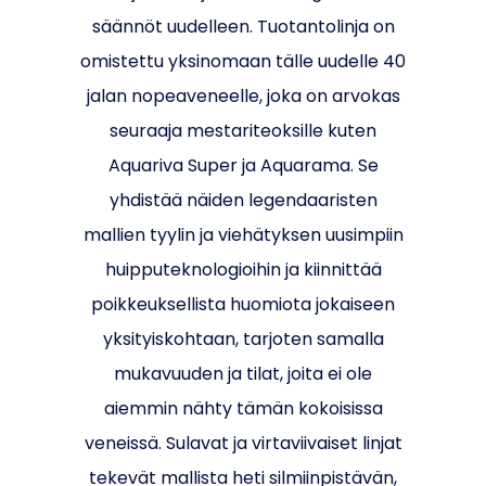
säännöt uudelleen. Tuotantolinja on
omistettu yksinomaan tälle uudelle 40
jalan nopeaveneelle, joka on arvokas
seuraaja mestariteoksille kuten
Aquariva Super ja Aquarama. Se
yhdistää näiden legendaaristen
mallien tyylin ja viehätyksen uusimpiin
huipputeknologioihin ja kiinnittää
poikkeuksellista huomiota jokaiseen
yksityiskohtaan, tarjoten samalla
mukavuuden ja tilat, joita ei ole
aiemmin nähty tämän kokoisissa
veneissä. Sulavat ja virtaviivaiset linjat
tekevät mallista heti silmiinpistävän,